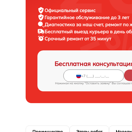
Официальный сервис
Гарантийное обслуживание
до 3 лет
Диагностика за наш счет,
ремонт по
Бесплатный выезд курьера
в день о
Срочный ремонт
от 35 минут
Бесплатная консультаци
Нажимая на кнопку "Оставить заявку" Вы соглашает
Преимущества
Этапы работ
Модели