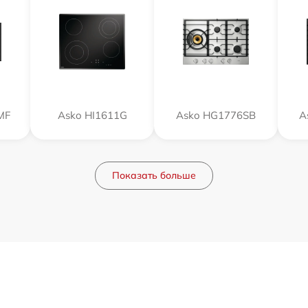
MF
Asko HI1611G
Asko HG1776SB
A
Показать больше