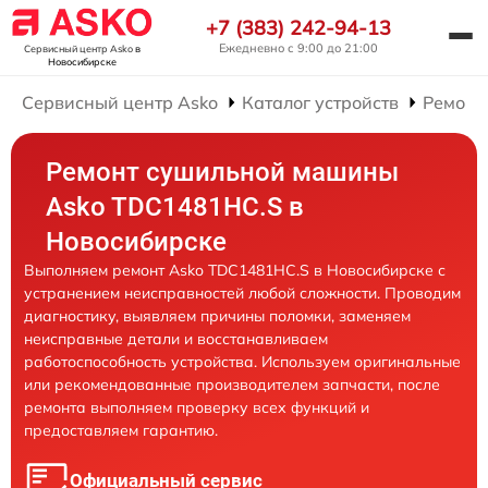
+7 (383) 242-94-13
Ежедневно с 9:00 до 21:00
Сервисный центр Asko
в
Новосибирске
Сервисный центр Asko
Каталог устройств
Ремонт
Ремонт сушильной машины
Asko TDC1481HC.S в
Новосибирске
Выполняем ремонт Asko TDC1481HC.S в Новосибирске с
устранением неисправностей любой сложности. Проводим
диагностику, выявляем причины поломки, заменяем
неисправные детали и восстанавливаем
работоспособность устройства. Используем оригинальные
или рекомендованные производителем запчасти, после
ремонта выполняем проверку всех функций и
предоставляем гарантию.
Официальный сервис