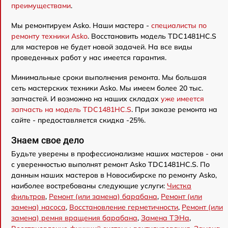
преимуществами
.
Мы ремонтируем Asko. Наши мастера -
специалисты по
ремонту техники Asko
. Восстановить модель TDC1481HC.S
для мастеров не будет новой задачей. На все виды
проведенных работ у нас имеется гарантия.
Минимальные сроки выполнения ремонта. Мы большая
сеть мастерских техники Asko. Мы имеем более 20 тыс.
запчастей. И возможно на наших складах
уже имеется
запчасть на модель TDC1481HC.S
. При заказе ремонта на
сайте - предоставляется скидка -25%.
Знаем свое дело
Будьте уверены в профессионализме наших мастеров - они
с уверенностью выполнят ремонт Asko TDC1481HC.S. По
данным наших мастеров в Новосибирске по ремонту Asko,
наиболее востребованы следующие услуги:
Чистка
фильтров
,
Ремонт (или замена) барабана
,
Ремонт (или
замена) насоса
,
Восстановление герметичности
,
Ремонт (или
замена) ремня вращения барабана
,
Замена ТЭНа
,