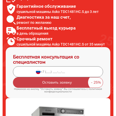
Гарантийное обслуживание
сушильной машины Asko TDC1481HC.S до 3 лет
Диагностика за наш счет,
ремонт по желанию
Бесплатный выезд курьера
в день обращения
Срочный ремонт
сушильной машины Asko TDC1481HC.S от 35 минут
Бесплатная консультация со
специалистом
Оставить заявку
Нажимая на кнопку "Оставить заявку" Вы соглашаетесь c
политикой
конфиденциальности