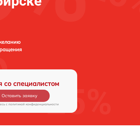
бирске
 желанию
бращения
я со специалистом
Оставить заявку
есь c
политикой конфиденциальности