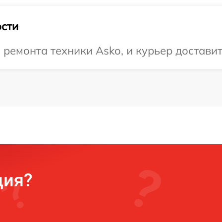
сти
емонта техники Asko, и курьер доставит 
ция?