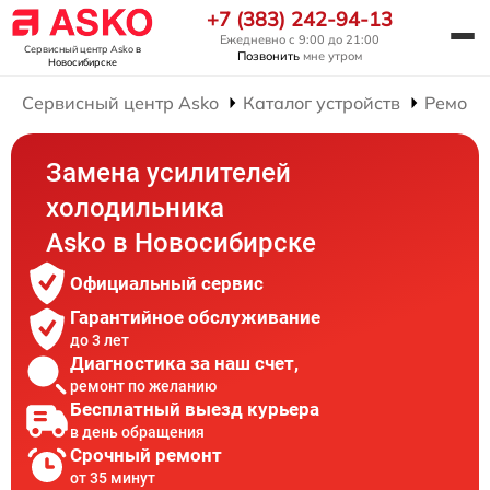
+7 (383) 242-94-13
Ежедневно с 9:00 до 21:00
Сервисный центр Asko
в
Позвонить
мне утром
Новосибирске
Сервисный центр Asko
Каталог устройств
Ремонт
Замена усилителей
холодильника
Asko в Новосибирске
Официальный сервис
Гарантийное обслуживание
до 3 лет
Диагностика за наш счет,
ремонт по желанию
Бесплатный выезд курьера
в день обращения
Срочный ремонт
от 35 минут