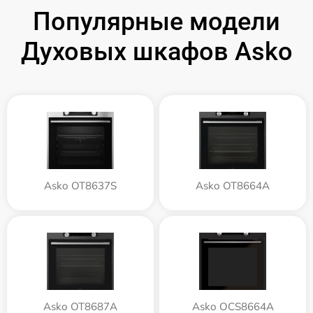
Популярные модели
Духовых шкафов Asko
Asko OT8637S
Asko OT8664A
Asko OT8687A
Asko OCS8664A